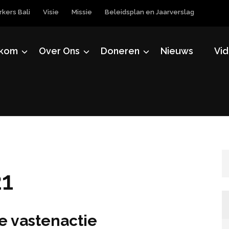
kers Bali
Visie
Missie
Beleidsplan en Jaarverslag
kom
Over Ons
Doneren
Nieuws
Vid
21
e vastenactie