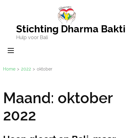
Ga
naar
inhoud
Stichting Dharma Bakti
(Druk
Hulp voor Bali
enter)
Home
>
2022
>
oktober
Maand:
oktober
2022