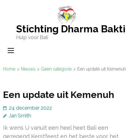
Ga
naar
inhoud
Stichting Dharma Bakti
(Druk
Hulp voor Bali
enter)
Home
>
Nieuws
>
Geen categorie
>
Een update uit Kemenuh
Een update uit Kemenuh
24 december 2022
Jan Smith
Ik wens U vanuit een heel heet Bali een
gezegend Kerstfeest en het beste voor het